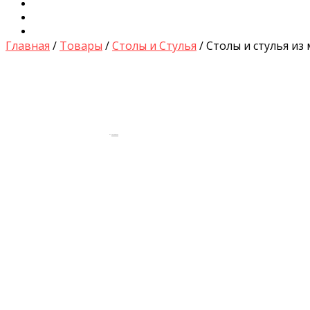
Диваны для Кухни
Кровати и Матрасы
Столы и Стулья
Главная
/
Товары
/
Столы и Стулья
/ Столы и стулья из 
by
Fmeaddons