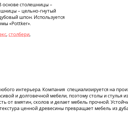
 В основе столешницы –
лешницы – цельно-гнутый
 дубовый шпон. Используется
мы «Pottker».
экс
,
столбери
,
любого интерьера. Компания специализируется на произ
асивой и долговечной мебели, поэтому столы и стулья 
ть от вмятин, сколов и делает мебель прочной. Устой
 текстура ценной древесины превращает мебель из дуб