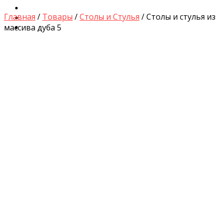
Диваны для Кухни
Главная
/
Товары
/
Столы и Стулья
/ Столы и стулья из
Кровати и Матрасы
массива дуба 5
Столы и Стулья
by
Fmeaddons