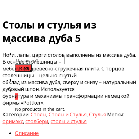
Столы и стулья из
массива дуба 5
Ноги, лапы, царги столов выполнены из массива дуба.
Search
В основе столешницы –
for:
мебельная древесно-стружечная плита. С торцов
столешницы – цельно-гнутый
обклад из массива дуба, сверху и снизу – натуральный
дубовый шпон. Используется
фурнитура и механизмы трансформации немецкой
0
фирмы «Pottker».
No products in the cart.
Категории:
Столы
,
Столы и Стулья
,
Стулья
Метки:
оримэкс
,
столбери
,
столы и стулья
Описание