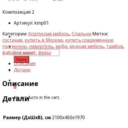
Композиция 2
Aртикул:
kmp01
Категории:
Корпусная мебель
,
Спальни
Метки:
гостиная
,
купить в Москве
,
купить современную
гостинную
,
ливерпуль
,
моби
,
модная мебель
,
тамбов
,
Search
фабрика визит
,
фреш
for:
Описание
Детали
Описание
0
Детали
No products in the cart.
Размер (ДхШхВ), см
2100х450х1970