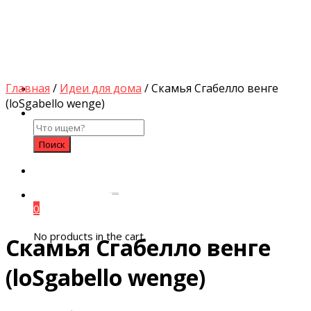
Главная
/
Идеи для дома
/ Скамья Сгабелло венге
(loSgabello wenge)
Search
for:
by
Fmeaddons
0
No products in the cart.
Скамья Сгабелло венге
(loSgabello wenge)