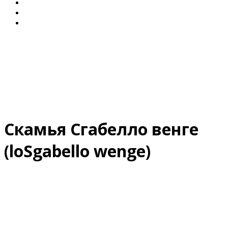
Диваны для Кухни
Кровати и Матрасы
Столы и Стулья
Скамья Сгабелло венге
(loSgabello wenge)