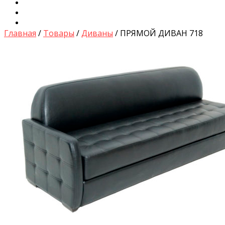
Диваны для Кухни
Кровати и Матрасы
Столы и Стулья
Главная
/
Товары
/
Диваны
/ ПРЯМОЙ ДИВАН 718
by
Fmeaddons