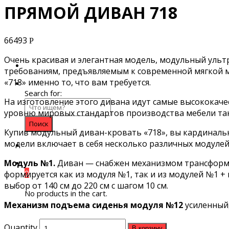
ПРЯМОЙ ДИВАН 718
66493
Р
Очень красивая и элегантная модель, модульный ульт
требованиям, предъявляемым к современной мягкой ме
«718» именно то, что вам требуется.
Search for:
На изготовление этого дивана идут самые высококач
уровню мировых стандартов производства мебели так
Купив модульный диван-кровать «718», вы кардиналь
модели включает в себя несколько различных модулей
Модуль №1.
Диван — снабжен механизмом трансформаци
0
формируется как из модуля №1, так и из модулей №1 +
выбор от 140 см до 220 см с шагом 10 см.
No products in the cart.
Механизм подъема сиденья модуля №12
усиленный,
Quantity
В корзину