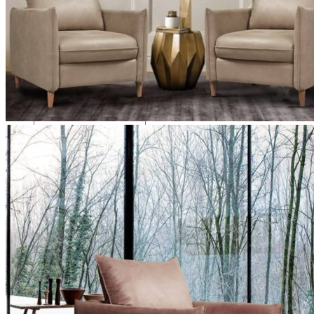
Search
for:
0
No products in the cart.