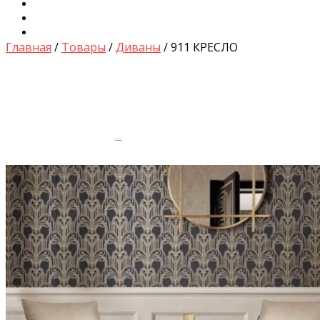
Диваны для Кухни
Кровати и Матрасы
Столы и Стулья
Главная
/
Товары
/
Диваны
/ 911 КРЕСЛО
by
Fmeaddons