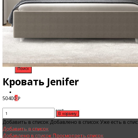
Search
for:
Кровать Jenifer
0
50400
Р
No products in the cart.
Quantity
В корзину
Добавить в список
Добавлено в список
Уже есть в спи
Добавить в список
Добавлено в список
Просмотреть список