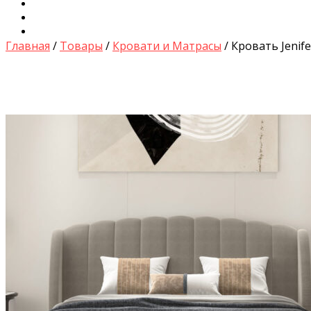
Диваны для Кухни
Кровати и Матрасы
Столы и Стулья
Главная
/
Товары
/
Кровати и Матрасы
/ Кровать Jenife
by
Fmeaddons