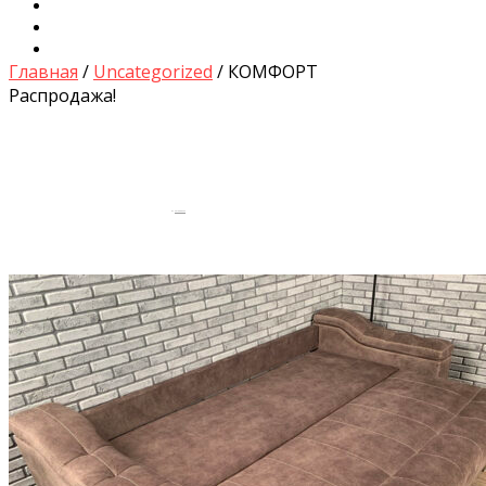
Диваны для Кухни
Кровати и Матрасы
Столы и Стулья
Главная
/
Uncategorized
/ КОМФОРТ
Распродажа!
by
Fmeaddons