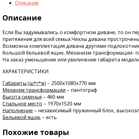
Описание
Описание
Если Вы задумывались о комфортном диване, то он пе
притяжения для всей семьи.Чехлы дивана прострочены
Возможна комплектация дивана другими подлокотник
большой бельевой ящик. Механизм трансформации- п
На заказ уменьшение или увеличение габарита модели
ХАРАКТЕРИСТИКИ
Габариты (ш*г*в)
– 2500х1080х770 мм
Механзм трансформации
– пантограф
Высота сиденья
– 460 мм
Спальное место
– 1970х1520 мм
Наполнение
– независимый пружинный блок, высокоэл
Бельевой ящик
– есть
Похожие товары