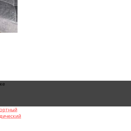
ске
ортный
дический