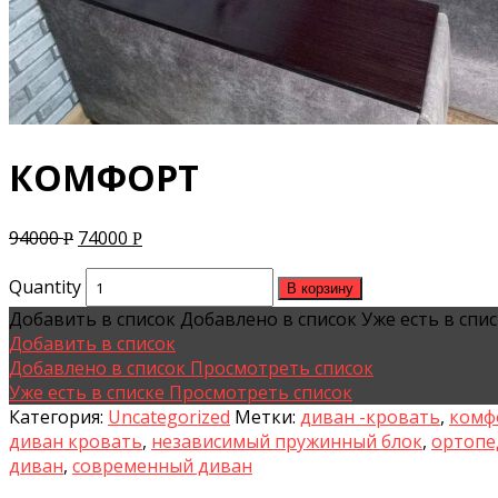
КОМФОРТ
94000
74000
Р
Р
Quantity
В корзину
Добавить в список
Добавлено в список
Уже есть в спи
Добавить в список
Добавлено в список
Просмотреть список
Уже есть в списке
Просмотреть список
Категория:
Uncategorized
Метки:
диван -кровать
,
комф
диван кровать
,
независимый пружинный блок
,
ортопе
диван
,
современный диван