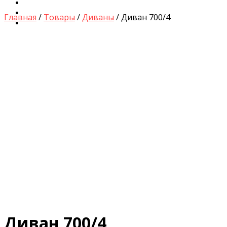
Диваны для Кухни
Кровати и Матрасы
Главная
/
Товары
/
Диваны
/ Диван 700/4
Столы и Стулья
by
Fmeaddons
Диван 700/4