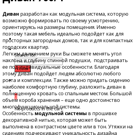
Диван
разработан как модульная система, которую
возможно формировать по своему усмотрению,
ориентируясь на размеры помещения. Именно
поэтому такая мебель идеально подойдет как для
просторных загородных домов, так и для компактных
городских квартир.
Легким движением руки Вы сможете менять угол
Search for:
наклона и глубину спинной подушки, подстраивать
ее под индивидуальные особенности. Благодаря
этому диван подойдет людям абсолютно любого
роста и комплекции. Также можно придать сидению
наиболее комфортную глубину, разложить диван в
полноценную кровать со спальным местом. Большой
0
объем короба хранения – еще одно достоинство
многофункциональной системы.
No products in the cart.
Особенность
модульной системы
в прошивке
декоративной нитью, которая может быть
выполнена в контрастном цвете или в тон. Утяжки на
сидениях подчеркивают уникальность дизайна