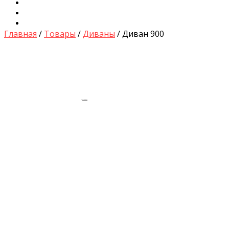
Диваны для Кухни
Кровати и Матрасы
Столы и Стулья
Главная
/
Товары
/
Диваны
/ Диван 900
by
Fmeaddons