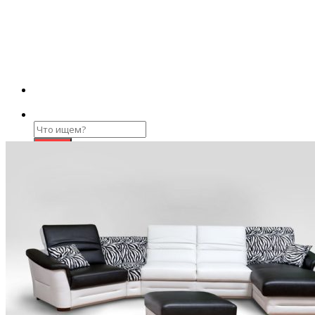
Search
for:
0
No products in the cart.