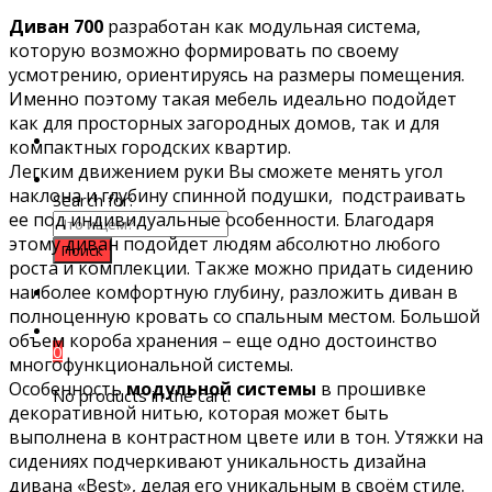
Диван 700
разработан как модульная система,
которую возможно формировать по своему
усмотрению, ориентируясь на размеры помещения.
Именно поэтому такая мебель идеально подойдет
как для просторных загородных домов, так и для
компактных городских квартир.
Легким движением руки Вы сможете менять угол
наклона и глубину спинной подушки, подстраивать
Search for:
ее под индивидуальные особенности. Благодаря
этому диван подойдет людям абсолютно любого
роста и комплекции. Также можно придать сидению
наиболее комфортную глубину, разложить диван в
полноценную кровать со спальным местом. Большой
объем короба хранения – еще одно достоинство
0
многофункциональной системы.
Особенность
модульной системы
в прошивке
No products in the cart.
декоративной нитью, которая может быть
выполнена в контрастном цвете или в тон. Утяжки на
сидениях подчеркивают уникальность дизайна
дивана «Best», делая его уникальным в своём стиле.