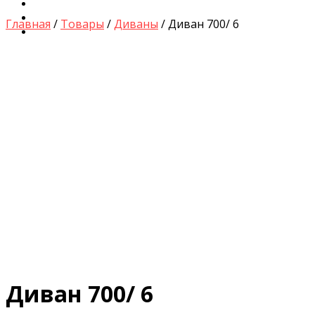
Диваны для Кухни
Кровати и Матрасы
Главная
/
Товары
/
Диваны
/ Диван 700/ 6
Столы и Стулья
by
Fmeaddons
Диван 700/ 6