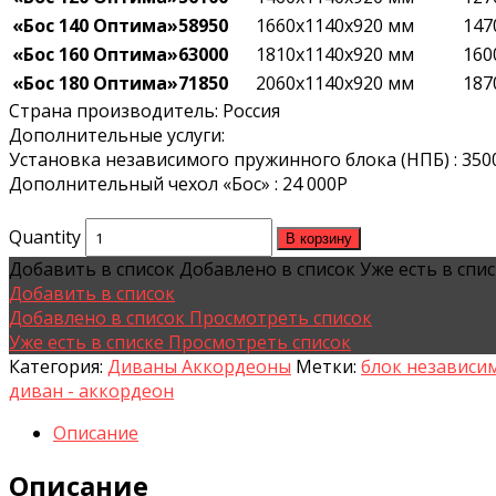
«Бос 140
Оптима
»58950
1660х1140х920 мм
147
«Бос 160
Оптима
»63000
1810х1140х920 мм
160
«Бос 180
Оптима
»71850
2060х1140х920 мм
187
Страна производитель:
Россия
Дополнительные услуги:
Установка независимого пружинного блока (НПБ) :
350
Дополнительный чехол «Бос» :
24 000
Р
Quantity
В корзину
Добавить в список
Добавлено в список
Уже есть в спи
Добавить в список
Добавлено в список
Просмотреть список
Уже есть в списке
Просмотреть список
Категория:
Диваны Аккордеоны
Метки:
блок независи
диван - аккордеон
Описание
Описание