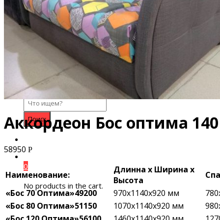
Search for:
Аккордеон Бос оптима 140
58950
Р
0
Длинна х Ширина х
Наименование:
Спа
Высота
No products in the cart.
«Бос 70 Оптима»49200
970х1140х920 мм
780
«Бос 80
Оптима
»51150
1070х1140х920 мм
980
«Бос 120
Оптима
»56100
1460х1140х920 мм
127