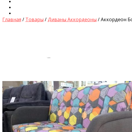
Диваны для Кухни
Кровати и Матрасы
Столы и Стулья
Главная
/
Товары
/
Диваны Аккордеоны
/ Аккордеон Б
by
Fmeaddons