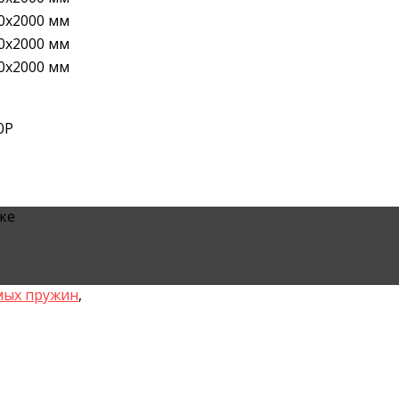
0х2000 мм
0х2000 мм
0х2000 мм
0
Р
ске
мых пружин
,