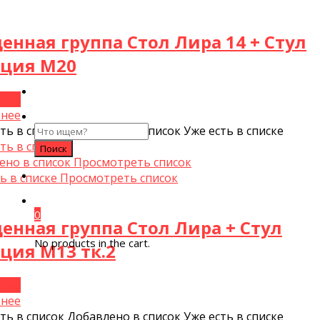
енная группа Стол Лира 14 + Стул
еция М20
нее
нее
Search
ть в список
Добавлено в список
Уже есть в списке
for:
ть в список
ено в список
Просмотреть список
ь в списке
Просмотреть список
0
енная группа Стол Лира + Стул
No products in the cart.
ция М13 тк.2
нее
нее
ть в список
Добавлено в список
Уже есть в списке