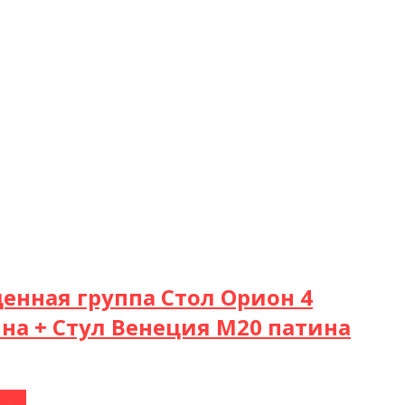
енная группа Стол Орион 4
на + Стул Венеция М20 патина
нее