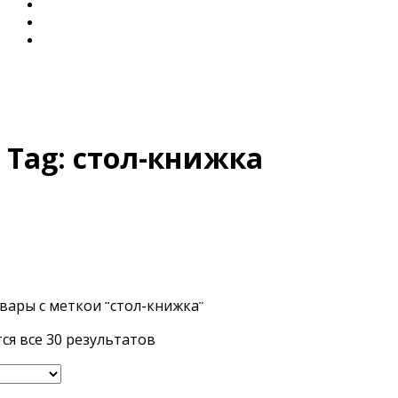
Диваны для Кухни
Кровати и Матрасы
Столы и Стулья
Tag:
стол-книжка
Search
вары с меткой “стол-книжка”
for:
я все 30 результатов