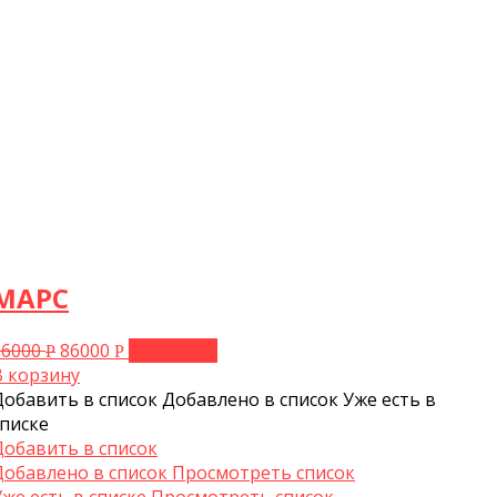
МАРС
96000
86000
В корзину
Р
Р
В корзину
Добавить в список
Добавлено в список
Уже есть в
списке
Добавить в список
Добавлено в список
Просмотреть список
Уже есть в списке
Просмотреть список