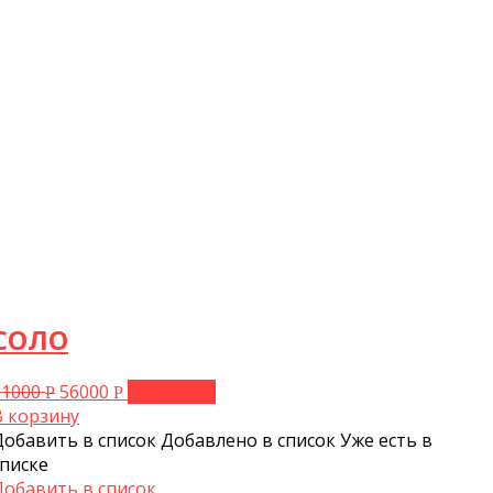
СОЛО
61000
56000
В корзину
Р
Р
В корзину
Добавить в список
Добавлено в список
Уже есть в
списке
Добавить в список