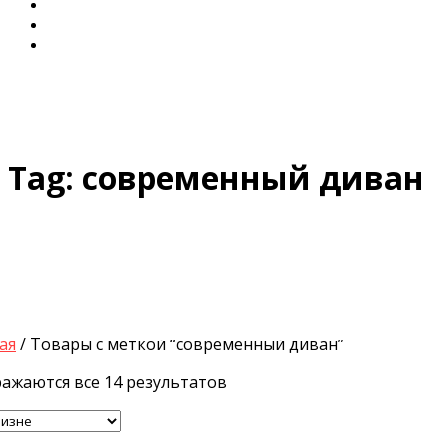
Диваны для Кухни
Кровати и Матрасы
Столы и Стулья
Tag:
современный диван
ая
/ Товары с меткой “современный диван”
ажаются все 14 результатов