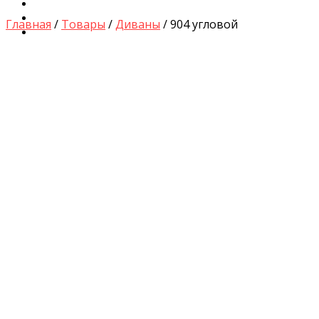
Диваны для Кухни
Кровати и Матрасы
Главная
/
Товары
/
Диваны
/ 904 угловой
Столы и Стулья
by
Fmeaddons