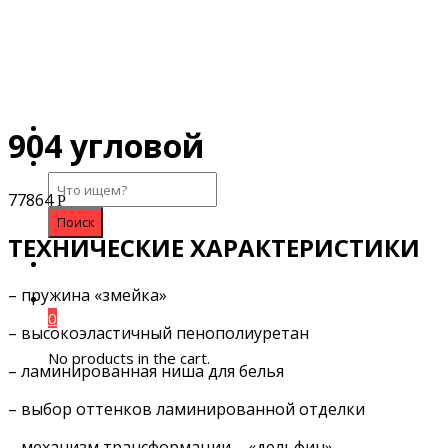
904 угловой
Search
77864
for:
Р
ТЕХНИЧЕСКИЕ ХАРАКТЕРИСТИКИ
– пружина «змейка»
0
– высокоэластичный пенополиуретан
No products in the cart.
– ламинированная ниша для белья
– выбор оттенков ламинированной отделки
– механизм трансформации – «дельфин»