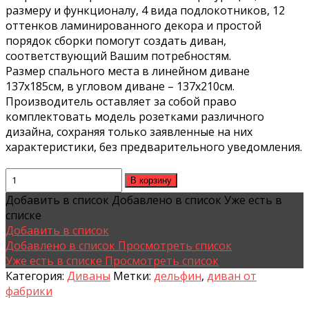
размеру и функционалу, 4 вида подлокотников, 12
оттенков ламинированного декора и простой
порядок сборки помогут создать диван,
соответствующий Вашим потребностям.
Размер спального места в линейном диване
137х185см, в угловом диване – 137х210см.
Производитель оставляет за собой право
комплектовать модель розетками различного
дизайна, сохраняя только заявленные на них
характеристики, без предварительного уведомления.
Quantity
В корзину
Добавить в список
Добавлено в список
Уже есть в
списке
Добавить в список
Добавлено в список
Просмотреть список
Уже есть в списке
Просмотреть список
Категория:
Диваны
Метки:
дельфин
,
диван от
фабрики