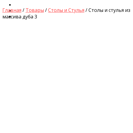
Диваны для Кухни
Главная
/
Товары
/
Столы и Стулья
/ Столы и стулья из
Кровати и Матрасы
массива дуба 3
Столы и Стулья
by
Fmeaddons