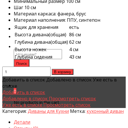
Минимальный размер 100 см
Шаг 10 см
Материал каркаса: фанера, брус
Материал наполнения: ППУ, синтепон
Ящик для хранения
есть
Высота дивана(общая)
86 см
Глубина дивана(общая)
62 см
Высота ножек
4 см
Search
Глубина сидения
43 см
for:
Quantity
В корзину
Добавить в список
Добавлено в список
Уже есть в
списке
0
Добавить в список
Добавлено в список
Просмотреть список
No products in the cart.
Уже есть в списке
Просмотреть список
Категория:
Диваны для Кухни
Метка:
кухонный диван
Детали