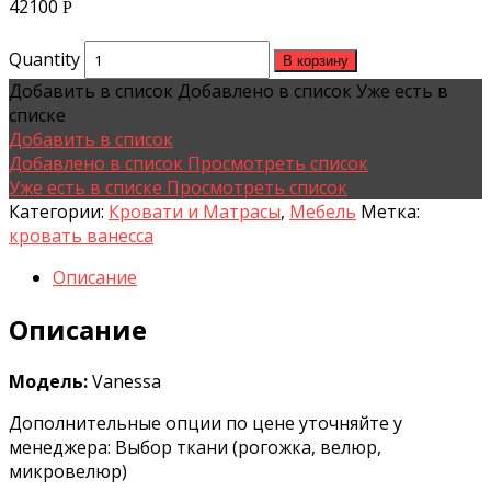
42100
Р
Quantity
В корзину
Добавить в список
Добавлено в список
Уже есть в
списке
Добавить в список
Добавлено в список
Просмотреть список
Уже есть в списке
Просмотреть список
Категории:
Кровати и Матрасы
,
Мебель
Метка:
кровать ванесса
Описание
Описание
Модель:
Vanessa
Дополнительные опции по цене уточняйте у
менеджера: Выбор ткани (рогожка, велюр,
микровелюр)