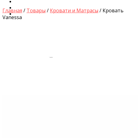
Диваны для Кухни
Кровати и Матрасы
Главная
/
Товары
/
Кровати и Матрасы
/ Кровать
Столы и Стулья
Vanessa
by
Fmeaddons