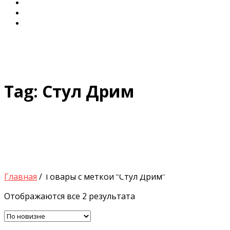
Диваны для Кухни
Кровати и Матрасы
Столы и Стулья
Tag:
Стул Дрим
Search
Главная
/ Товары с меткой “Стул Дрим”
for:
Отображаются все 2 результата