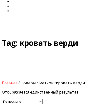
Диваны для Кухни
Кровати и Матрасы
Столы и Стулья
Tag:
кровать верди
Search
Главная
/ Товары с меткой “кровать верди”
for:
Отображается единственный результат