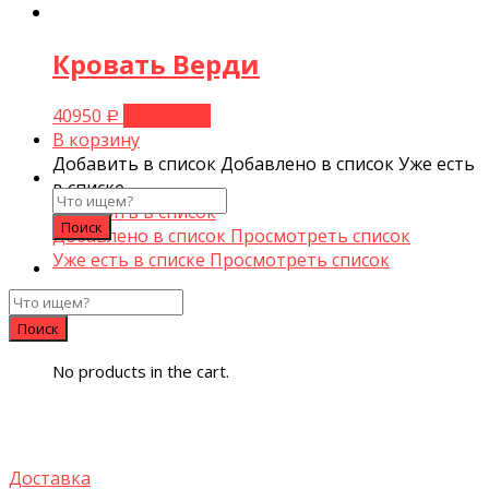
Кровать Верди
40950
В корзину
Р
В корзину
Добавить в список
Добавлено в список
Уже есть
в списке
Search
Добавить в список
for:
Добавлено в список
Просмотреть список
Уже есть в списке
Просмотреть список
0
No products in the cart.
Доставка