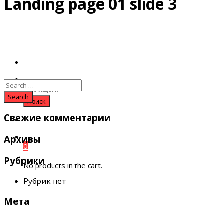
Landing page 01 slide 3
Search
for:
Свежие комментарии
Архивы
0
Рубрики
No products in the cart.
Рубрик нет
Мета