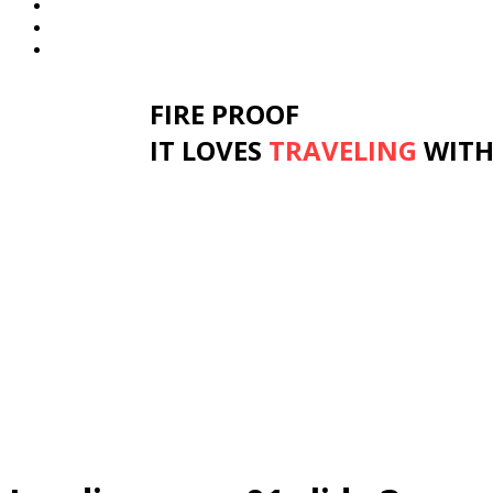
Диваны для Кухни
Кровати и Матрасы
Столы и Стулья
FIRE PROOF
IT LOVES
TRAVELING
WITH